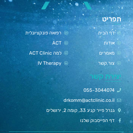
תפריט
דף הבית
רפואה פונקציונלית
אודות
ACT
מאמרים
למה ACT Clinic
צור קשר
IV Therapy
יצירת קשר
055-3044074
drkomm@actclinic.co.il
גנרל פייר קניג 33, קומה 2, ירושלים
דף הפייסבוק שלנו